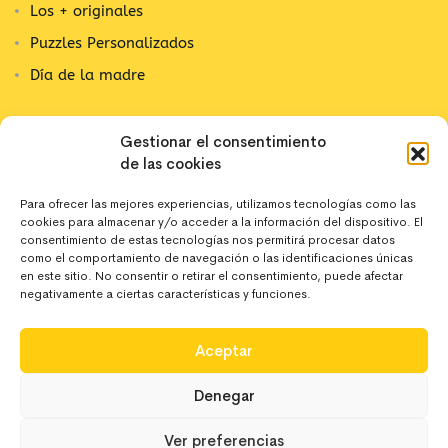
Los + originales
Puzzles Personalizados
Día de la madre
Contacta con nosotros
Gestionar el consentimiento
de las cookies
C/ Alpujarra, 1
03202 Elx, Alicante
Para ofrecer las mejores experiencias, utilizamos tecnologías como las
cookies para almacenar y/o acceder a la información del dispositivo. El
642 10 44 43
consentimiento de estas tecnologías nos permitirá procesar datos
como el comportamiento de navegación o las identificaciones únicas
en este sitio. No consentir o retirar el consentimiento, puede afectar
negativamente a ciertas características y funciones.
hola@deregaloos.es
Aceptar
Denegar
Ver preferencias
Copyright 2024 Deregaloos. Todos los derechos