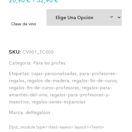
20,90
€
-
32,90
€
Clase de vino
SKU:
CV001_FC005
Categoría:
Para los profes
Etiquetas:
cajas-personalizadas
,
para-profesores-
regalos
,
regalos-de-madera
,
regalos-fin-de-curso
,
regalos-fin-de-curso-profesores
,
regalos-para-
amantes-del-vino
,
regalos-para-profesores-y-
maestros
,
regalos-series-espanolas
Marca:
deRegaloos
[fpd_module type=»text-layers» layout=»Texto»