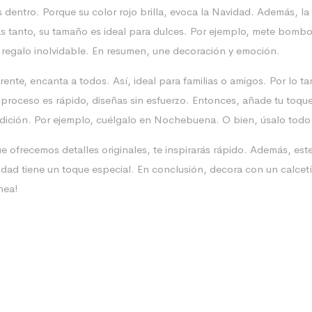
 dentro. Porque su color rojo brilla, evoca la Navidad. Además, la
ntras tanto, su tamaño es ideal para dulces. Por ejemplo, mete bo
n regalo inolvidable. En resumen, une decoración y emoción.
ente, encanta a todos. Así, ideal para familias o amigos. Por lo ta
 proceso es rápido, diseñas sin esfuerzo. Entonces, añade tu toque
dición. Por ejemplo, cuélgalo en Nochebuena. O bien, úsalo todo
 ofrecemos detalles originales, te inspirarás rápido. Además, este c
ad tiene un toque especial. En conclusión, decora con un calcetín 
nea!