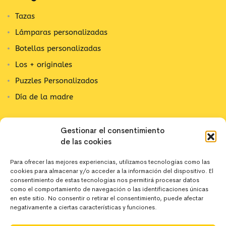
Tazas
Lámparas personalizadas
Botellas personalizadas
Los + originales
Puzzles Personalizados
Día de la madre
Contacta con nosotros
Gestionar el consentimiento
de las cookies
C/ Alpujarra, 1
03202 Elx, Alicante
Para ofrecer las mejores experiencias, utilizamos tecnologías como las
cookies para almacenar y/o acceder a la información del dispositivo. El
642 10 44 43
consentimiento de estas tecnologías nos permitirá procesar datos
como el comportamiento de navegación o las identificaciones únicas
en este sitio. No consentir o retirar el consentimiento, puede afectar
negativamente a ciertas características y funciones.
hola@deregaloos.es