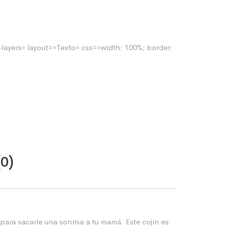
layers» layout=»Texto» css=»width: 100%; border:
(0)
 para sacarle una sonrisa a tu mamá. Este cojín es