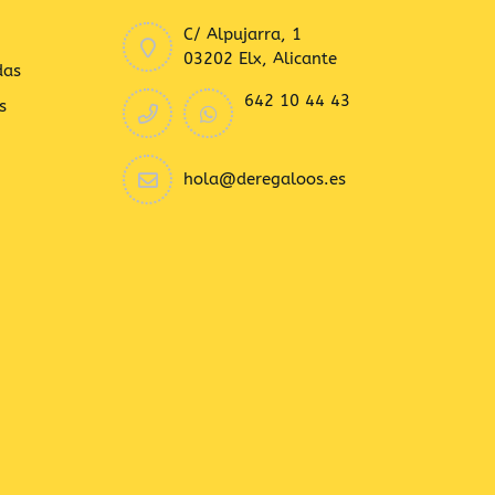
C/ Alpujarra, 1
03202 Elx, Alicante
das
642 10 44 43
s
hola@deregaloos.es