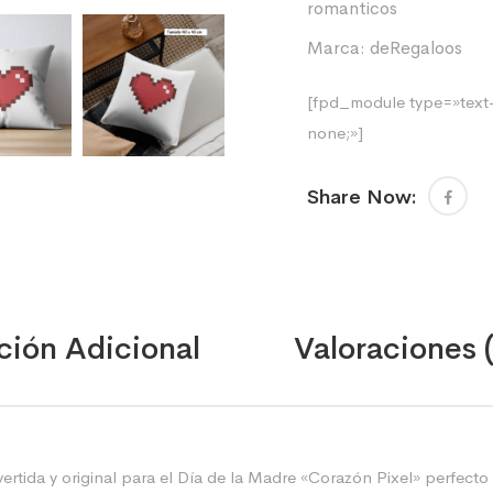
romanticos
Marca:
deRegaloos
[fpd_module type=»text-
none;»]
Share Now:
ción Adicional
Valoraciones 
vertida y original para el Día de la Madre «Corazón Pixel» perfecto