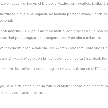
alo emotivo y único en el Día de la Madre, cumpleaños, jubilación
el dormitorio o cualquier espacio de manera personalizada. Brinda 
ocional.
on material 100% poliéster y de fácil lavado gracias a su funda co
calidad para asegurar una imagen nítida y de alta resolución.
arias dimensiones 40×40 cm, 35×35 cm y 20×20 cm, para que elijas 
ara el Día de la Madre con la ilustración de un corazón a píxel. Pe
ier madre. Sorpréndela con un regalo emotivo y único en el Día de 
ar, la sala de estar, el dormitorio o cualquier espacio de manera
ncional y con valor emocional.