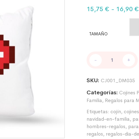
15,75
€
-
16,90
€
TAMAÑO
-
+
SKU:
CJ001_DM035
Categorías:
Cojines 
Familia
,
Regalos para M
Etiquetas:
cojín
,
cojines
navidad-en-familia
,
pa
hombres-regalos
,
para
regalos
,
regalos-dia-d