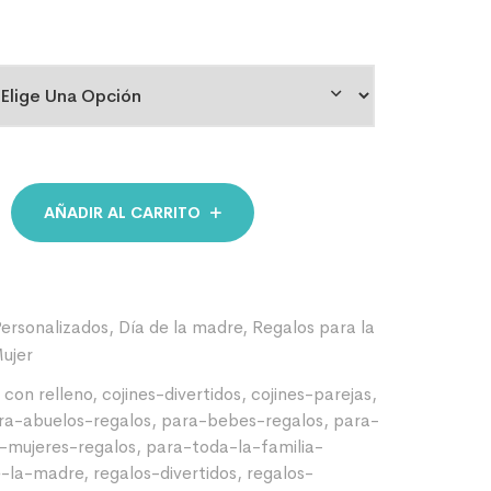
AÑADIR AL CARRITO
Personalizados
,
Día de la madre
,
Regalos para la
ujer
 con relleno
,
cojines-divertidos
,
cojines-parejas
,
ra-abuelos-regalos
,
para-bebes-regalos
,
para-
-mujeres-regalos
,
para-toda-la-familia-
e-la-madre
,
regalos-divertidos
,
regalos-