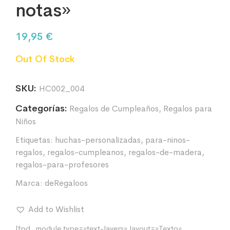
notas»
19,95
€
Out Of Stock
SKU:
HC002_004
Categorías:
Regalos de Cumpleaños
,
Regalos para
Niños
Etiquetas:
huchas-personalizadas
,
para-ninos-
regalos
,
regalos-cumpleanos
,
regalos-de-madera
,
regalos-para-profesores
Marca:
deRegaloos
Add to Wishlist
[fpd_module type=»text-layers» layout=»Texto»