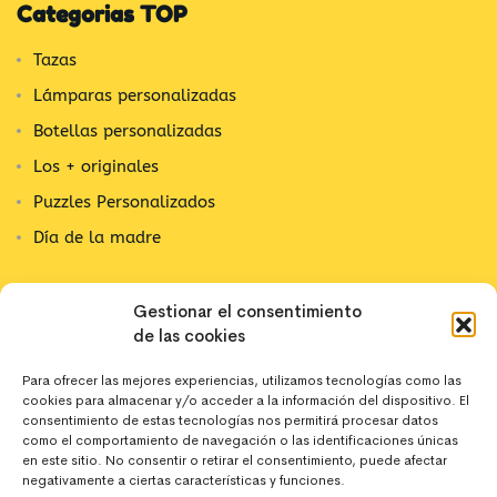
Categorias TOP
Tazas
Lámparas personalizadas
Botellas personalizadas
Los + originales
Puzzles Personalizados
Día de la madre
Contacta con nosotros
Gestionar el consentimiento
de las cookies
C/ Alpujarra, 1
03202 Elx, Alicante
Para ofrecer las mejores experiencias, utilizamos tecnologías como las
cookies para almacenar y/o acceder a la información del dispositivo. El
642 10 44 43
consentimiento de estas tecnologías nos permitirá procesar datos
como el comportamiento de navegación o las identificaciones únicas
en este sitio. No consentir o retirar el consentimiento, puede afectar
negativamente a ciertas características y funciones.
hola@deregaloos.es