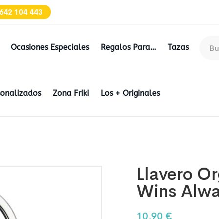
642 104 443
Ocasiones Especiales
Regalos Para…
Tazas
sonalizados
Zona Friki
Los + Originales
Llavero O
Wins Alw
10,90
€