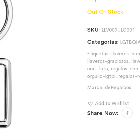
Out Of Stock
SKU:
LLV009_LG001
Categorías:
LGTBQI
Etiquetas:
llaveros-bon
llaveros-graciosos
,
lla
con-foto
,
regalos-con
orgullo-lgtbi
,
regalos-
Marca:
deRegaloos
Add to Wishlist
Share Now: