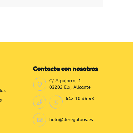
Contacta con nosotros
C/ Alpujarra, 1
03202 Elx, Alicante
das
642 10 44 43
s
hola@deregaloos.es