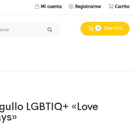
Mi cuenta
Registrarme
Carrito
Carrito
0
rgullo LGBTIQ+ «Love
ays»