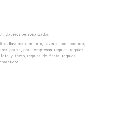
A+
,
Llaveros personalizados
itos
,
llaveros-con-foto
,
llaveros-con-nombre
,
veros-pareja
,
para-empresas-regalos
,
regalos-
-foto-y-texto
,
regalos-de-fiesta
,
regalos-
romanticos