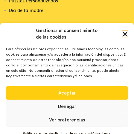
Puzzles Personalizados
Día de la madre
Contacta con nosotros
Gestionar el consentimiento
de las cookies
C/ Alpujarra, 1
03202 Elx, Alicante
Para ofrecer las mejores experiencias, utilizamos tecnologías como las
cookies para almacenar y/o acceder a la información del dispositivo. El
642 10 44 43
consentimiento de estas tecnologías nos permitirá procesar datos
como el comportamiento de navegación o las identificaciones únicas
en este sitio. No consentir o retirar el consentimiento, puede afectar
negativamente a ciertas características y funciones.
hola@deregaloos.es
Aceptar
Denegar
Ver preferencias
Copyright 2024 Deregaloos. Todos los derechos
reservados
0
Política de cookies
Política de privacidad
Aviso Legal