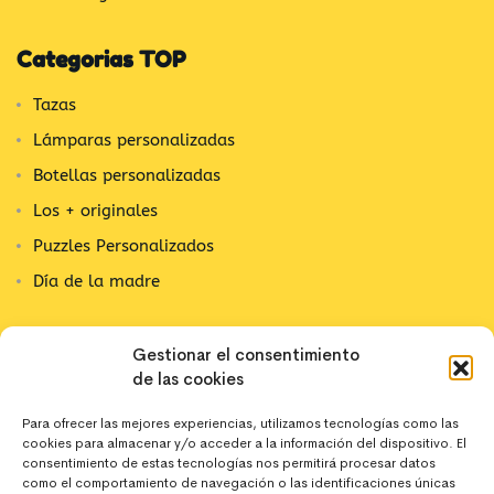
Categorias TOP
Tazas
Lámparas personalizadas
Botellas personalizadas
Los + originales
Puzzles Personalizados
Día de la madre
Contacta con nosotros
Gestionar el consentimiento
de las cookies
C/ Alpujarra, 1
03202 Elx, Alicante
Para ofrecer las mejores experiencias, utilizamos tecnologías como las
cookies para almacenar y/o acceder a la información del dispositivo. El
642 10 44 43
consentimiento de estas tecnologías nos permitirá procesar datos
como el comportamiento de navegación o las identificaciones únicas