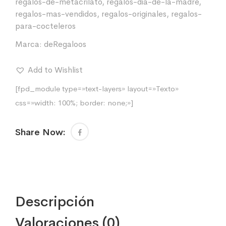
regalos-de-metacrilato
,
regalos-dia-de-la-madre
,
regalos-mas-vendidos
,
regalos-originales
,
regalos-
para-cocteleros
Marca:
deRegaloos
Add to Wishlist
[fpd_module type=»text-layers» layout=»Texto»
css=»width: 100%; border: none;»]
Share Now:
Descripción
Valoraciones (0)