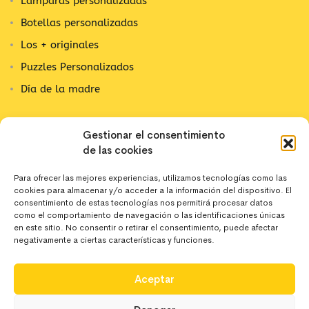
Lámparas personalizadas
Botellas personalizadas
Los + originales
Puzzles Personalizados
Día de la madre
Contacta con nosotros
Gestionar el consentimiento
de las cookies
C/ Alpujarra, 1
03202 Elx, Alicante
Para ofrecer las mejores experiencias, utilizamos tecnologías como las
cookies para almacenar y/o acceder a la información del dispositivo. El
642 10 44 43
consentimiento de estas tecnologías nos permitirá procesar datos
como el comportamiento de navegación o las identificaciones únicas
en este sitio. No consentir o retirar el consentimiento, puede afectar
negativamente a ciertas características y funciones.
hola@deregaloos.es
Aceptar