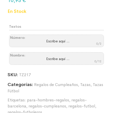
10,95
€
En Stock
Textos
Número:
0/2
Nombre:
0/12
SKU:
TZ217
Categorías:
Regalos de Cumpleaños
,
Tazas
,
Tazas
Fútbol
Etiquetas:
para-hombres-regalos
,
regalos-
barcelona
,
regalos-cumpleanos
,
regalos-futbol
,
regalos-futboleros