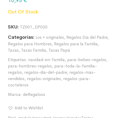
10,95
€
Out Of Stock
SKU:
TZ001_DP030
Categorías:
Los + originales
,
Regalos Día del Padre
,
Regalos para Hombres
,
Regalos para la Familia
,
Tazas
,
Tazas Familia
,
Tazas Papá
Etiquetas:
navidad-en-familia
,
para-bebes-regalos
,
para-hombres-regalos
,
para-toda-la-familia-
regalos
,
regalos-dia-del-padre
,
regalos-mas-
vendidos
,
regalos-originales
,
regalos-para-
cocteleros
Marca:
deRegaloos
Add to Wishlist
[fpd_module type=»text-layers» layout=»Texto»