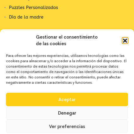
Puzzles Personalizados
Día de la madre
Contacta con nosotros
Gestionar el consentimiento
de las cookies
C/ Alpujarra, 1
03202 Elx, Alicante
Para ofrecer las mejores experiencias, utilizamos tecnologías como las
cookies para almacenar y/o acceder a la información del dispositivo. El
642 10 44 43
consentimiento de estas tecnologías nos permitirá procesar datos
como el comportamiento de navegación o las identificaciones únicas
en este sitio. No consentir o retirar el consentimiento, puede afectar
negativamente a ciertas características y funciones.
hola@deregaloos.es
Aceptar
Denegar
Ver preferencias
Copyright 2024 Deregaloos. Todos los derechos