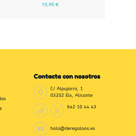
10,95
€
Contacta con nosotros
C/ Alpujarra, 1
03202 Elx, Alicante
das
642 10 44 43
s
hola@deregaloos.es