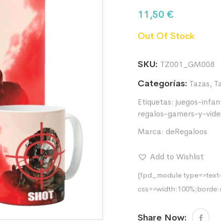
11,50
€
Out Of Stock
SKU:
TZ001_GM008
Categorías:
Tazas
,
Ta
Etiquetas:
juegos-infant
regalos-gamers-y-vide
Marca:
deRegaloos
Add to Wishlist
[fpd_module type=»text-
css=»width:100%;borde:
Share Now: