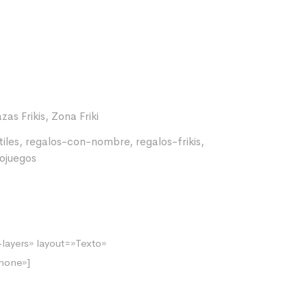
zas Frikis
,
Zona Friki
iles
,
regalos-con-nombre
,
regalos-frikis
,
ojuegos
layers» layout=»Texto»
none»]