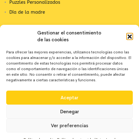
Puzzles Personalizados
Día de la madre
Contacta con nosotros
Gestionar el consentimiento
de las cookies
C/ Alpujarra, 1
03202 Elx, Alicante
Para ofrecer las mejores experiencias, utilizamos tecnologías como las
cookies para almacenar y/o acceder a la información del dispositivo. El
642 10 44 43
consentimiento de estas tecnologías nos permitirá procesar datos
como el comportamiento de navegación o las identificaciones únicas
en este sitio. No consentir o retirar el consentimiento, puede afectar
negativamente a ciertas características y funciones.
hola@deregaloos.es
Aceptar
Denegar
Ver preferencias
Copyright 2024 Deregaloos. Todos los derechos
-
+
AÑADIR AL CARRITO
reservados
0