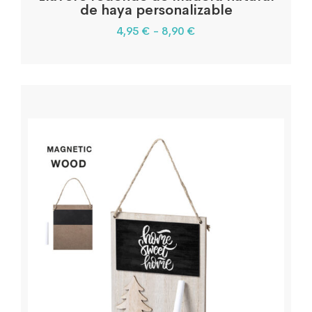
de haya personalizable
4,95
€
-
8,90
€