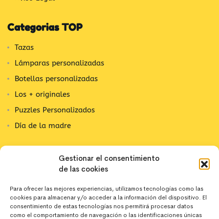
Categorias TOP
Tazas
Lámparas personalizadas
Botellas personalizadas
Los + originales
Puzzles Personalizados
Día de la madre
Contacta con nosotros
Gestionar el consentimiento
de las cookies
C/ Alpujarra, 1
03202 Elx, Alicante
Para ofrecer las mejores experiencias, utilizamos tecnologías como las
cookies para almacenar y/o acceder a la información del dispositivo. El
642 10 44 43
consentimiento de estas tecnologías nos permitirá procesar datos
como el comportamiento de navegación o las identificaciones únicas